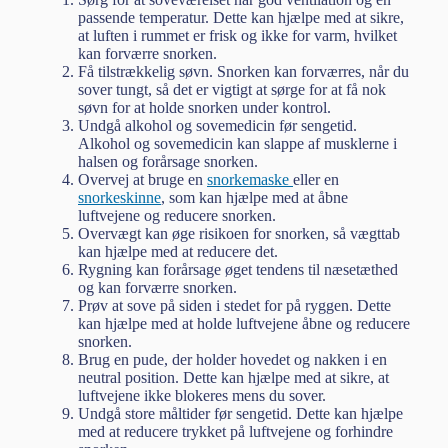
passende temperatur. Dette kan hjælpe med at sikre,
at luften i rummet er frisk og ikke for varm, hvilket
kan forværre snorken.
Få tilstrækkelig søvn. Snorken kan forværres, når du
sover tungt, så det er vigtigt at sørge for at få nok
søvn for at holde snorken under kontrol.
Undgå alkohol og sovemedicin før sengetid.
Alkohol og sovemedicin kan slappe af musklerne i
halsen og forårsage snorken.
Overvej at bruge en
snorkemaske
eller en
snorkeskinne
, som kan hjælpe med at åbne
luftvejene og reducere snorken.
Overvægt kan øge risikoen for snorken, så vægttab
kan hjælpe med at reducere det.
Rygning kan forårsage øget tendens til næsetæthed
og kan forværre snorken.
Prøv at sove på siden i stedet for på ryggen. Dette
kan hjælpe med at holde luftvejene åbne og reducere
snorken.
Brug en pude, der holder hovedet og nakken i en
neutral position. Dette kan hjælpe med at sikre, at
luftvejene ikke blokeres mens du sover.
Undgå store måltider før sengetid. Dette kan hjælpe
med at reducere trykket på luftvejene og forhindre