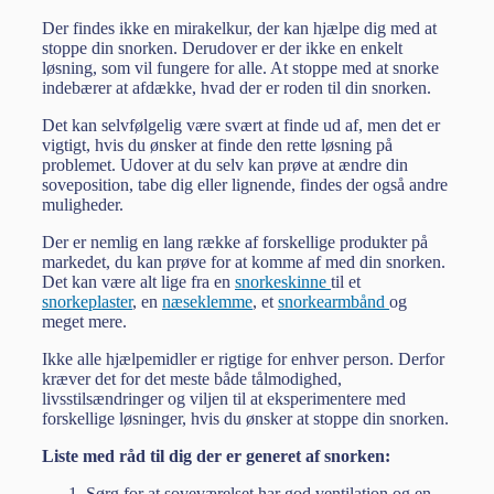
Der findes ikke en mirakelkur, der kan hjælpe dig med at
stoppe din snorken. Derudover er der ikke en enkelt
løsning, som vil fungere for alle. At stoppe med at snorke
indebærer at afdække, hvad der er roden til din snorken.
Det kan selvfølgelig være svært at finde ud af, men det er
vigtigt, hvis du ønsker at finde den rette løsning på
problemet. Udover at du selv kan prøve at ændre din
soveposition, tabe dig eller lignende, findes der også andre
muligheder.
Der er nemlig en lang række af forskellige produkter på
markedet, du kan prøve for at komme af med din snorken.
Det kan være alt lige fra en
snorkeskinne
til et
snorkeplaster
, en
næseklemme
, et
snorkearmbånd
og
meget mere.
Ikke alle hjælpemidler er rigtige for enhver person. Derfor
kræver det for det meste både tålmodighed,
livsstilsændringer og viljen til at eksperimentere med
forskellige løsninger, hvis du ønsker at stoppe din snorken.
Liste med råd til dig der er generet af snorken:
Sørg for at soveværelset har god ventilation og en