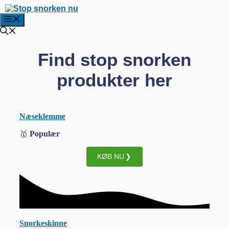
Hop
til
Menu
indhold
Find stop snorken
produkter her
Næseklemme
🥇
Populær
KØB NU
Snorkeskinne