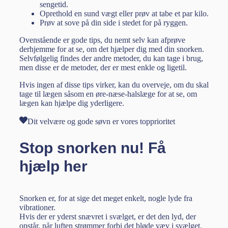
sengetid.
Oprethold en sund vægt eller prøv at tabe et par kilo.
Prøv at sove på din side i stedet for på ryggen.
Ovenstående er gode tips, du nemt selv kan afprøve
derhjemme for at se, om det hjælper dig med din snorken.
Selvfølgelig findes der andre metoder, du kan tage i brug,
men disse er de metoder, der er mest enkle og ligetil.
Hvis ingen af disse tips virker, kan du overveje, om du skal
tage til lægen såsom en øre-næse-halslæge for at se, om
lægen kan hjælpe dig yderligere.
Dit velvære og gode søvn er vores topprioritet
Stop snorken nu! Få
hjælp her
Snorken er, for at sige det meget enkelt, nogle lyde fra
vibrationer.
Hvis der er yderst snævret i svælget, er det den lyd, der
opstår, når luften strømmer forbi det bløde væv i svælget.