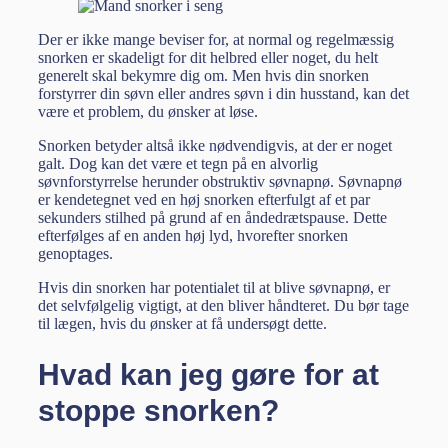
Der er ikke mange beviser for, at normal og regelmæssig
snorken er skadeligt for dit helbred eller noget, du helt
generelt skal bekymre dig om. Men hvis din snorken
forstyrrer din søvn eller andres søvn i din husstand, kan det
være et problem, du ønsker at løse.
Snorken betyder altså ikke nødvendigvis, at der er noget
galt. Dog kan det være et tegn på en alvorlig
søvnforstyrrelse herunder obstruktiv søvnapnø. Søvnapnø
er kendetegnet ved en høj snorken efterfulgt af et par
sekunders stilhed på grund af en åndedrætspause. Dette
efterfølges af en anden høj lyd, hvorefter snorken
genoptages.
Hvis din snorken har potentialet til at blive søvnapnø, er
det selvfølgelig vigtigt, at den bliver håndteret. Du bør tage
til lægen, hvis du ønsker at få undersøgt dette.
Hvad kan jeg gøre for at
stoppe snorken?