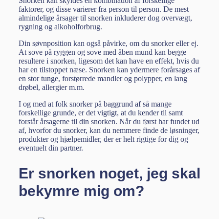
Snorken kan skyldes en kombination af forskellige
faktorer, og disse varierer fra person til person. De mest
almindelige årsager til snorken inkluderer dog overvægt,
rygning og alkoholforbrug.
Din søvnposition kan også påvirke, om du snorker eller ej.
At sove på ryggen og sove med åben mund kan begge
resultere i snorken, ligesom det kan have en effekt, hvis du
har en tilstoppet næse. Snorken kan ydermere forårsages af
en stor tunge, forstørrede mandler og polypper, en lang
drøbel, allergier m.m.
I og med at folk snorker på baggrund af så mange
forskellige grunde, er det vigtigt, at du kender til samt
forstår årsagerne til din snorken. Når du først har fundet ud
af, hvorfor du snorker, kan du nemmere finde de løsninger,
produkter og hjælpemidler, der er helt rigtige for dig og
eventuelt din partner.
Er snorken noget, jeg skal
bekymre mig om?