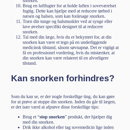
snorken.
Brug en luftfugter for at holde luften i soveværelset
fugtig. Dette kan hjælpe med at reducere tørhed i
næsen og halsen, som kan forårsage snorken.
Træn din tunge og halsmuskler ved at synge eller
lave øvelser specifikt designet til at reducere
snorken.
Tal med din læge, hvis du er bekymret for, at din
snorken kan være et tegn på en underliggende
medicinsk tilstand, såsom søvnapnø. Det er vigtigt at
få en professionel vurdering, hvis du mistænker, at
din snorken kan være relateret til en alvorligere
tilstand.
Kan snorken forhindres?
Som du kan se, er der nogle forskellige ting, du kan gøre
for at prøve at stoppe din snorken. Inden du går til lægen,
er det især værd at afprøve disse forskellige tips:
Brug et “
stop snorken
” produkt, der hjælper dig
med din snorken.
Drik ikke alkohol eller tag sovemedicin lige inden