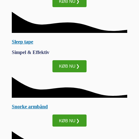
KØB NU
Sleep tape
Simpel & Effektiv
KØB NU
Snorke armbånd
KØB NU