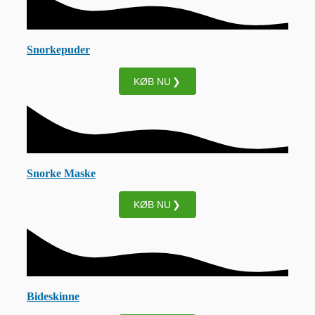
Snorkepuder
KØB NU
Snorke Maske
KØB NU
Bideskinne