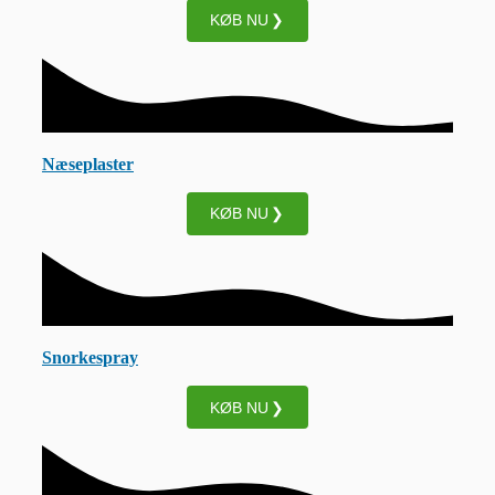
KØB NU
Næseplaster
KØB NU
Snorkespray
KØB NU