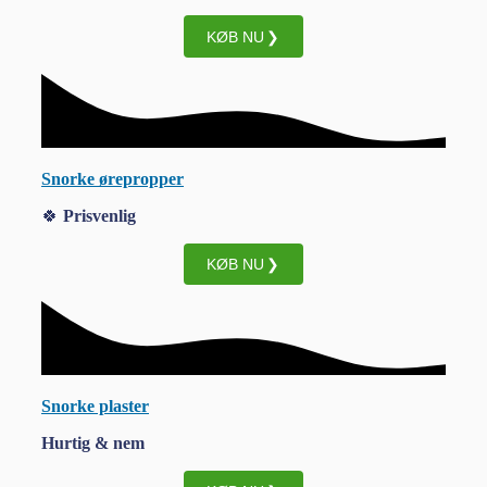
KØB NU
Snorke ørepropper
🍀
Prisvenlig
KØB NU
Snorke plaster
Hurtig & nem