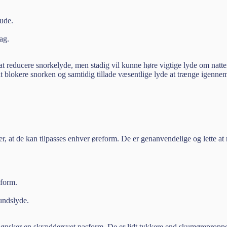
 ude.
ag.
 at reducere snorkelyde, men stadig vil kunne høre vigtige lyde om natt
t blokere snorken og samtidig tillade væsentlige lyde at trænge igenne
r, at de kan tilpasses enhver øreform. De er genanvendelige og lette at r
 form.
undslyde.
ønsker en skræddersyet pasform. De er lidt tykkere end skumørepropper,