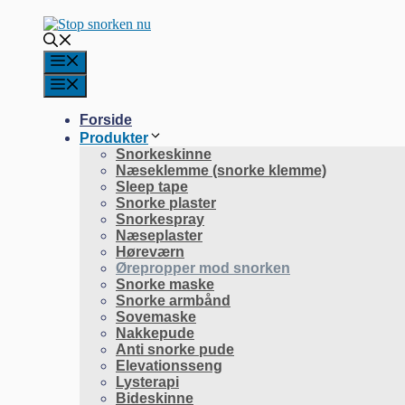
Forside
Produkter
Snorkeskinne
Næseklemme (snorke klemme)
Sleep tape
Snorke plaster
Snorkespray
Næseplaster
Høreværn
Ørepropper mod snorken
Snorke maske
Snorke armbånd
Sovemaske
Nakkepude
Anti snorke pude
Elevationsseng
Lysterapi
Bideskinne