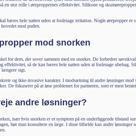
gså en stor rolle i øreproppernes effektivitet. Silikone og skumørepropper
 bæres hele natten uden at forårsage irritation. Nogle ørepropper er sp
d hovedet mod puden.
repropper mod snorken
kel for dem, der sover sammen med en snorker. De forbedrer søvnkvalit
g effektivitet, så de kan bæres hele natten uden at forårsage ubehag. 
 længere sigt.
iskrete og ikke-invasive karakter. I modsætning til andre løsninger mo
er. De fokuserer på at løse problemet for partneren, som er mest berørt 
eje andre løsninger?
norken, især hvis snorken er et symptom på en underliggende tilstand s
dagen, bør man konsultere en læge. I disse tilfælde kan andre løsninger
en.