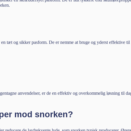
orken.
 en tæt og sikker pasform. De er nemme at bruge og yderst effektive til 
gentagne anvendelser, er de en effektiv og overkommelig løsning til d
pper mod snorken?
ler reducere de lavfrekvente lyde, som snorken typisk producerer. Øre