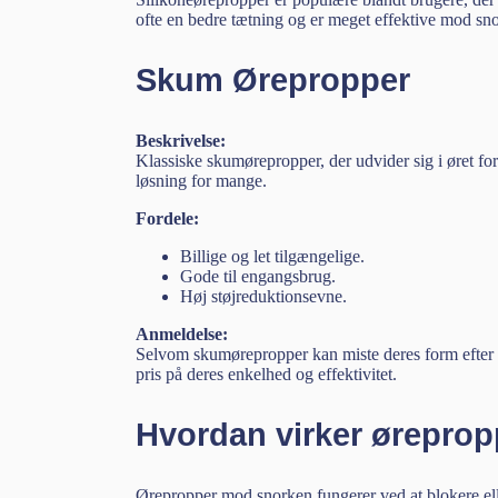
ofte en bedre tætning og er meget effektive mod sn
Skum Ørepropper
Beskrivelse:
Klassiske skumørepropper, der udvider sig i øret for
løsning for mange.
Fordele:
Billige og let tilgængelige.
Gode til engangsbrug.
Høj støjreduktionsevne.
Anmeldelse:
Selvom skumørepropper kan miste deres form efter 
pris på deres enkelhed og effektivitet.
Hvordan virker ørepro
Ørepropper mod snorken fungerer ved at blokere el