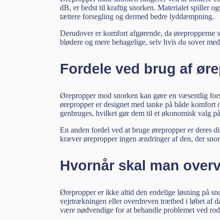
dB, er bedst til kraftig snorken. Materialet spiller o
tættere forsegling og dermed bedre lyddæmpning.
Derudover er komfort afgørende, da ørepropperne skal
blødere og mere behagelige, selv hvis du sover me
Fordele ved brug af ø
Ørepropper mod snorken kan gøre en væsentlig fors
ørepropper er designet med tanke på både komfort o
genbruges, hvilket gør dem til et økonomisk valg på
En anden fordel ved at bruge ørepropper er deres d
kræver ørepropper ingen ændringer af den, der snork
Hvornår skal man overv
Ørepropper er ikke altid den endelige løsning på s
vejrtrækningen eller overdreven træthed i løbet af 
være nødvendige for at behandle problemet ved rod