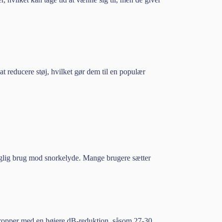
at reducere støj, hvilket gør dem til en populær
aglig brug mod snorkelyde. Mange brugere sætter
propper med en højere dB-reduktion, såsom 27-30