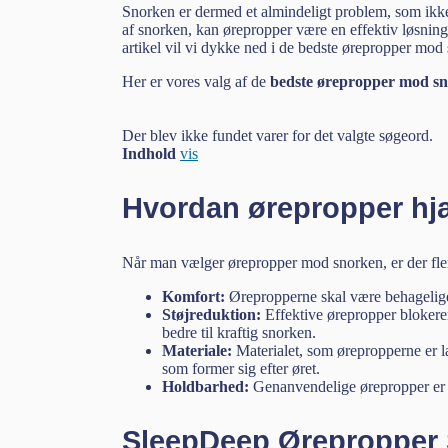
Snorken er dermed et almindeligt problem, som ikke
af snorken, kan ørepropper være en effektiv løsning 
artikel vil vi dykke ned i de bedste ørepropper mod
Her er vores valg af de
bedste ørepropper mod s
Der blev ikke fundet varer for det valgte søgeord.
Indhold
vis
Hvordan ørepropper hj
Når man vælger ørepropper mod snorken, er der flere
Komfort:
Ørepropperne skal være behagelige 
Støjreduktion:
Effektive ørepropper blokere
bedre til kraftig snorken.
Materiale:
Materialet, som ørepropperne er lav
som former sig efter øret.
Holdbarhed:
Genanvendelige ørepropper er o
SleepDeep Ørepropper 