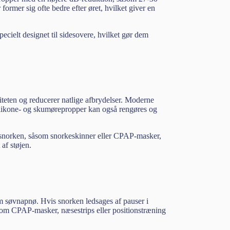
 former sig ofte bedre efter øret, hvilket giver en
ecielt designet til sidesovere, hvilket gør dem
eten og reducerer natlige afbrydelser. Moderne
Silikone- og skumørepropper kan også rengøres og
d snorken, såsom snorkeskinner eller CPAP-masker,
af støjen.
om søvnapnø. Hvis snorken ledsages af pauser i
 som CPAP-masker, næsestrips eller positionstræning