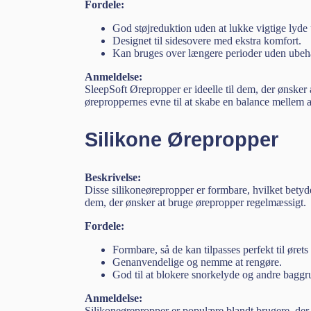
Fordele:
God støjreduktion uden at lukke vigtige lyde
Designet til sidesovere med ekstra komfort.
Kan bruges over længere perioder uden ubeh
Anmeldelse:
SleepSoft Ørepropper er ideelle til dem, der ønsker
øreproppernes evne til at skabe en balance mellem a
Silikone Ørepropper
Beskrivelse:
Disse silikoneørepropper er formbare, hvilket betyde
dem, der ønsker at bruge ørepropper regelmæssigt.
Fordele:
Formbare, så de kan tilpasses perfekt til ørets
Genanvendelige og nemme at rengøre.
God til at blokere snorkelyde og andre baggr
Anmeldelse:
Silikoneørepropper er populære blandt brugere, der 