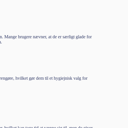
en. Mange brugere nævner, at de er særligt glade for
m.
engøre, hvilket gør dem til et hygiejnisk valg for
 hvilket kan tage tid at vænne sig til, men de giver