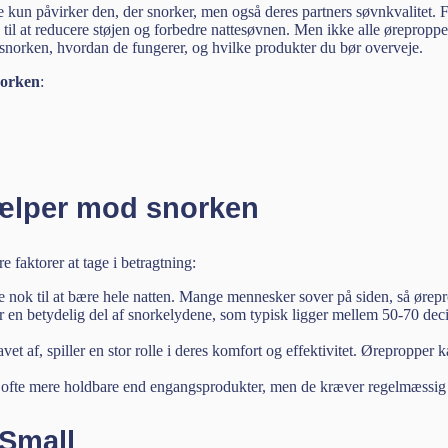
 kun påvirker den, der snorker, men også deres partners søvnkvalitet.
til at reducere støjen og forbedre nattesøvnen. Men ikke alle ørepropper
 snorken, hvordan de fungerer, og hvilke produkter du bør overveje.
norken
:
ælper mod snorken
 faktorer at tage i betragtning:
nok til at bære hele natten. Mange mennesker sover på siden, så øreprop
r en betydelig del af snorkelydene, som typisk ligger mellem 50-70 dec
et af, spiller en stor rolle i deres komfort og effektivitet. Ørepropper k
fte mere holdbare end engangsprodukter, men de kræver regelmæssig re
Small