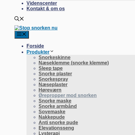
Videnscenter
Kontakt & om os
Forside
Produkter
Snorkeskinne
Næseklemme (snorke klemme)
Sleep tape
Snorke plaster
Snorkespray
Næseplaster
Høreværn
Ørepropper mod snorken
Snorke maske
Snorke armbånd
Sovemaske
Nakkepude
Anti snorke pude
Elevationsseng
Lysterapi