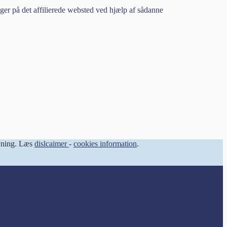
tager på det affilierede websted ved hjælp af sådanne
ivning. Læs
dislcaimer
-
cookies information
.