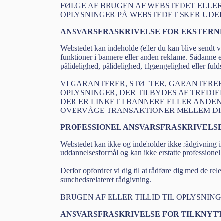
FØLGE AF BRUGEN AF WEBSTEDET ELLER 
OPLYSNINGER PÅ WEBSTEDET SKER UDE
ANSVARSFRASKRIVELSE FOR EKSTERN
Webstedet kan indeholde (eller du kan blive sendt via
funktioner i bannere eller anden reklame. Sådanne ek
pålidelighed, pålidelighed, tilgængelighed eller ful
VI GARANTERER, STØTTER, GARANTERER
OPLYSNINGER, DER TILBYDES AF TREDJ
DER ER LINKET I BANNERE ELLER ANDEN
OVERVÅGE TRANSAKTIONER MELLEM DIG
PROFESSIONEL ANSVARSFRASKRIVELS
Webstedet kan ikke og indeholder ikke rådgivning i
uddannelsesformål og kan ikke erstatte professionel
Derfor opfordrer vi dig til at rådføre dig med de re
sundhedsrelateret rådgivning.
BRUGEN AF ELLER TILLID TIL OPLYSNIN
ANSVARSFRASKRIVELSE FOR TILKNY