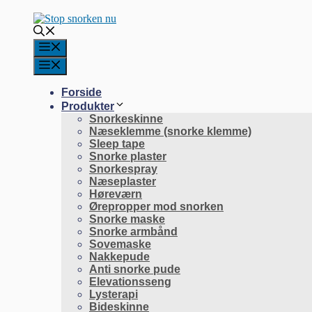
Forside
Produkter
Snorkeskinne
Næseklemme (snorke klemme)
Sleep tape
Snorke plaster
Snorkespray
Næseplaster
Høreværn
Ørepropper mod snorken
Snorke maske
Snorke armbånd
Sovemaske
Nakkepude
Anti snorke pude
Elevationsseng
Lysterapi
Bideskinne