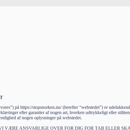
T
vores”) på https://stopsnorken.nu/ (herefter “webstedet”) er udelukkend
klæringer eller garantier af nogen art, hverken udtrykkeligt eller stiltie
stændighed af nogen oplysninger på webstedet.
 VÆRE ANSVARLIGE OVER FOR DIG FOR TAB ELLER SKA