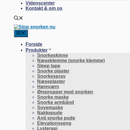
Videnscenter
Kontakt & om os
Forside
Produkter
Snorkeskinne
Næseklemme (snorke klemme)
Sleep tape
Snorke plaster
Snorkespray
Næseplaster
Høreværn
Ørepropper mod snorken
Snorke maske
Snorke armbånd
Sovemaske
Nakkepude
Anti snorke pude
Elevationsseng
Lysterapi