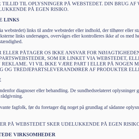
TILLID TIL OPLYSNINGER PÅ WEBSTEDET. DIN BRUG AF 
LUKKENDE PÅ EGEN RISIKO.
E LINKS
 webstedet) links til andre websteder eller indhold, der tilhører eller sta
sterne links undersøges, overvåges eller kontrolleres ikke af os med he
dstændighed.
 ELLER PÅTAGER OS IKKE ANSVAR FOR NØJAGTIGHEDEN
EPARTSWEBSTEDER, SOM ER LINKET VIA WEBSTEDET, EL
 REKLAME. VI VIL IKKE VÆRE PART I ELLER PÅ NOGEN
 OG TREDJEPARTSLEVERANDØRER AF PRODUKTER ELLE
E
ndenfor diagnoser eller behandling. De sundhedsrelateret oplysninger g
 rådgivning.
levante fagfolk, før du foretager dig noget på grundlag af sådanne oplys
GER PÅ WEBSTEDET SKER UDELUKKENDE PÅ EGEN RISIKO
TTEDE VIRKSOMHEDER